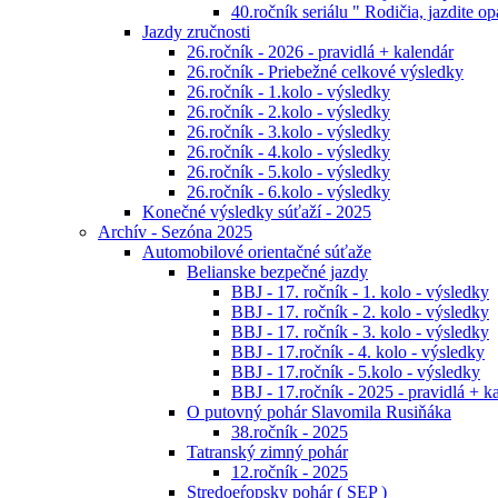
40.ročník seriálu " Rodičia, jazdite op
Jazdy zručnosti
26.ročník - 2026 - pravidlá + kalendár
26.ročník - Priebežné celkové výsledky
26.ročník - 1.kolo - výsledky
26.ročník - 2.kolo - výsledky
26.ročník - 3.kolo - výsledky
26.ročník - 4.kolo - výsledky
26.ročník - 5.kolo - výsledky
26.ročník - 6.kolo - výsledky
Konečné výsledky súťaží - 2025
Archív - Sezóna 2025
Automobilové orientačné súťaže
Belianske bezpečné jazdy
BBJ - 17. ročník - 1. kolo - výsledky
BBJ - 17. ročník - 2. kolo - výsledky
BBJ - 17. ročník - 3. kolo - výsledky
BBJ - 17.ročník - 4. kolo - výsledky
BBJ - 17.ročník - 5.kolo - výsledky
BBJ - 17.ročník - 2025 - pravidlá + k
O putovný pohár Slavomila Rusiňáka
38.ročník - 2025
Tatranský zimný pohár
12.ročník - 2025
Stredoeŕopsky pohár ( SEP )