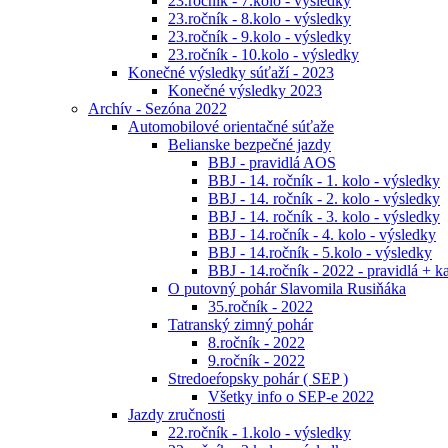
23.ročník - 7.kolo - výsledky
23.ročník - 8.kolo - výsledky
23.ročník - 9.kolo - výsledky
23.ročník - 10.kolo - výsledky
Konečné výsledky súťaží - 2023
Konečné výsledky 2023
Archív - Sezóna 2022
Automobilové orientačné súťaže
Belianske bezpečné jazdy
BBJ - pravidlá AOS
BBJ - 14. ročník - 1. kolo - výsledky
BBJ - 14. ročník - 2. kolo - výsledky
BBJ - 14. ročník - 3. kolo - výsledky
BBJ - 14.ročník - 4. kolo - výsledky
BBJ - 14.ročník - 5.kolo - výsledky
BBJ - 14.ročník - 2022 - pravidlá + k
O putovný pohár Slavomila Rusiňáka
35.ročník - 2022
Tatranský zimný pohár
8.ročník - 2022
9.ročník - 2022
Stredoeŕopsky pohár ( SEP )
Všetky info o SEP-e 2022
Jazdy zručnosti
22.ročník - 1.kolo - výsledky