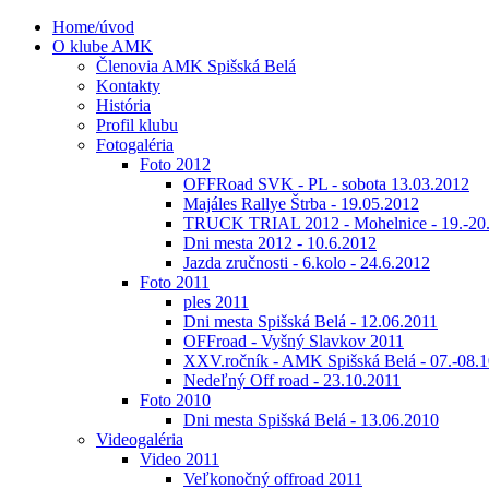
Home/úvod
O klube AMK
Členovia AMK Spišská Belá
Kontakty
História
Profil klubu
Fotogaléria
Foto 2012
OFFRoad SVK - PL - sobota 13.03.2012
Majáles Rallye Štrba - 19.05.2012
TRUCK TRIAL 2012 - Mohelnice - 19.-20
Dni mesta 2012 - 10.6.2012
Jazda zručnosti - 6.kolo - 24.6.2012
Foto 2011
ples 2011
Dni mesta Spišská Belá - 12.06.2011
OFFroad - Vyšný Slavkov 2011
XXV.ročník - AMK Spišská Belá - 07.-08.1
Nedeľný Off road - 23.10.2011
Foto 2010
Dni mesta Spišská Belá - 13.06.2010
Videogaléria
Video 2011
Veľkonočný offroad 2011