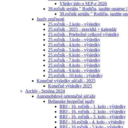
Všetky info o SEP-e 2026
39.ročník seriálu " Rodičia, jazdite opatrne !
39.ročník seriálu " Rodičia, jazdite op
Jazdy zručnosti
25.ročník - 2.kolo - výsledky
25.ročník - 2025 - pravidlá + kalendár
25.ročník - Priebežné celkové výsledky
25.ročník - 3.kolo - výsledky
25.ročník - 4.kolo - výsledky
25.ročník - 5.kolo - výsledky
25.ročník - 6.kolo - výsledky
25.ročník - 7.kolo - výsledky
25.ročník - 8.kolo - výsledky
25.ročník - 9.kolo - výsledky
25.ročník - 10.kolo - výsledky
Konečné výsledky súťaží - 2025
Konečné výsledky 2025
Archív - Sezóna 2024
Automobilové orientačné súťaže
Belianske bezpečné jazdy
BBJ - 16. ročník - 1. kolo - výsledky
BBJ - 16. ročník - 2. kolo - výsledky
BBJ - 16. ročník - 3. kolo - výsledky
BBJ - 16.ročník - 4. kolo - výsledky
BBJ - 16.ročník - 5.kolo - výsledky