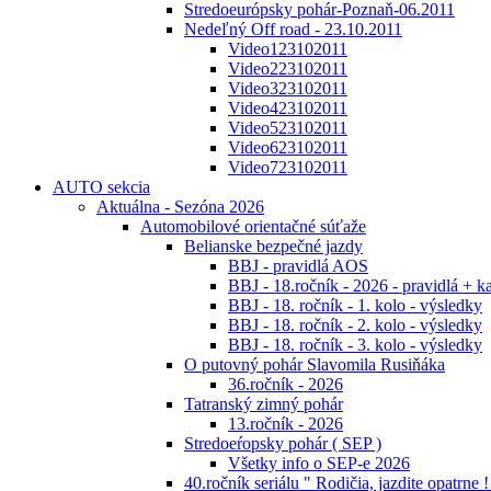
Stredoeurópsky pohár-Poznaň-06.2011
Nedeľný Off road - 23.10.2011
Video123102011
Video223102011
Video323102011
Video423102011
Video523102011
Video623102011
Video723102011
AUTO sekcia
Aktuálna - Sezóna 2026
Automobilové orientačné súťaže
Belianske bezpečné jazdy
BBJ - pravidlá AOS
BBJ - 18.ročník - 2026 - pravidlá + k
BBJ - 18. ročník - 1. kolo - výsledky
BBJ - 18. ročník - 2. kolo - výsledky
BBJ - 18. ročník - 3. kolo - výsledky
O putovný pohár Slavomila Rusiňáka
36.ročník - 2026
Tatranský zimný pohár
13.ročník - 2026
Stredoeŕopsky pohár ( SEP )
Všetky info o SEP-e 2026
40.ročník seriálu " Rodičia, jazdite opatrne !