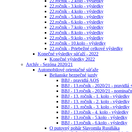
22.ročník - 2.kolo - výsledky
22.ročník - 3.kolo - výsledky
22.ročník - 4.kolo - výsledky
22.ročník - 5.kolo - výsledky
22.ročník - 6.kolo - výsledky
22.ročník - 7.kolo - výsledky
22.ročník - 8.kolo - výsledky
22.ročník - 9.kolo - výsledky
22.ročník - 10.kolo - výsledky
22.ročník - Priebežné celkové výsledky
Konečné výsledky súťaží - 2022
Konečné výsledky 2022
Archív - Sezóna 2020/21
Automobilové orientačné súťaže
Belianske bezpečné jazdy
BBJ - pravidlá AOS
BBJ - 13.ročník - 2020/21 - pravidlá 
BBJ - 13.ročník - 2020/21 - nominačná
BBJ - 13. ročník - 1. kolo - výsledky
BBJ - 13. ročník - 2. kolo - výsledky
BBJ - 13. ročník - 3. kolo - výsledky
BBJ - 13.ročník - 4. kolo - výsledky
BBJ - 13.ročník - 5.kolo - výsledky
BBJ - 13.ročník - 6.kolo - výsledky
O putovný pohár Slavomila Rusiňáka