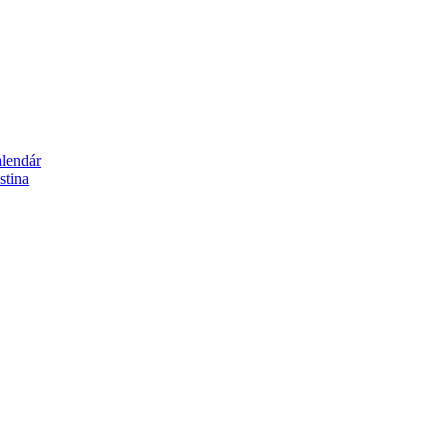
alendár
stina