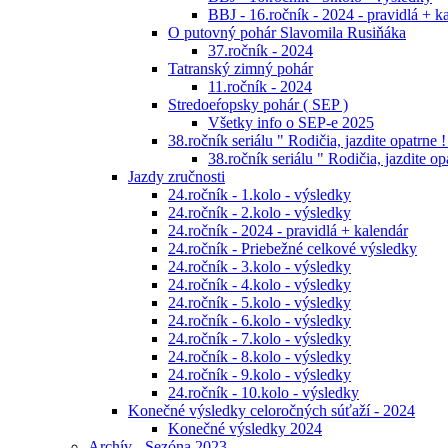
BBJ - 16.ročník - 2024 - pravidlá + k
O putovný pohár Slavomila Rusiňáka
37.ročník - 2024
Tatranský zimný pohár
11.ročník - 2024
Stredoeŕopsky pohár ( SEP )
Všetky info o SEP-e 2025
38.ročník seriálu " Rodičia, jazdite opatrne !
38.ročník seriálu " Rodičia, jazdite op
Jazdy zručnosti
24.ročník - 1.kolo - výsledky
24.ročník - 2.kolo - výsledky
24.ročník - 2024 - pravidlá + kalendár
24.ročník - Priebežné celkové výsledky
24.ročník - 3.kolo - výsledky
24.ročník - 4.kolo - výsledky
24.ročník - 5.kolo - výsledky
24.ročník - 6.kolo - výsledky
24.ročník - 7.kolo - výsledky
24.ročník - 8.kolo - výsledky
24.ročník - 9.kolo - výsledky
24.ročník - 10.kolo - výsledky
Konečné výsledky celoročných súťaží - 2024
Konečné výsledky 2024
Archív - Sezóna 2023