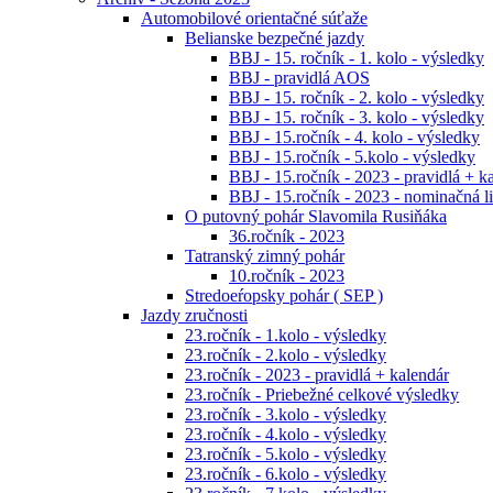
Automobilové orientačné súťaže
Belianske bezpečné jazdy
BBJ - 15. ročník - 1. kolo - výsledky
BBJ - pravidlá AOS
BBJ - 15. ročník - 2. kolo - výsledky
BBJ - 15. ročník - 3. kolo - výsledky
BBJ - 15.ročník - 4. kolo - výsledky
BBJ - 15.ročník - 5.kolo - výsledky
BBJ - 15.ročník - 2023 - pravidlá + k
BBJ - 15.ročník - 2023 - nominačná li
O putovný pohár Slavomila Rusiňáka
36.ročník - 2023
Tatranský zimný pohár
10.ročník - 2023
Stredoeŕopsky pohár ( SEP )
Jazdy zručnosti
23.ročník - 1.kolo - výsledky
23.ročník - 2.kolo - výsledky
23.ročník - 2023 - pravidlá + kalendár
23.ročník - Priebežné celkové výsledky
23.ročník - 3.kolo - výsledky
23.ročník - 4.kolo - výsledky
23.ročník - 5.kolo - výsledky
23.ročník - 6.kolo - výsledky