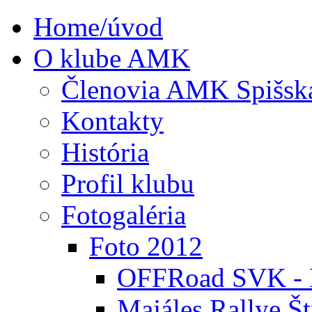
Home/úvod
O klube AMK
Členovia AMK Spišsk
Kontakty
História
Profil klubu
Fotogaléria
Foto 2012
OFFRoad SVK - P
Majáles Rallye Št