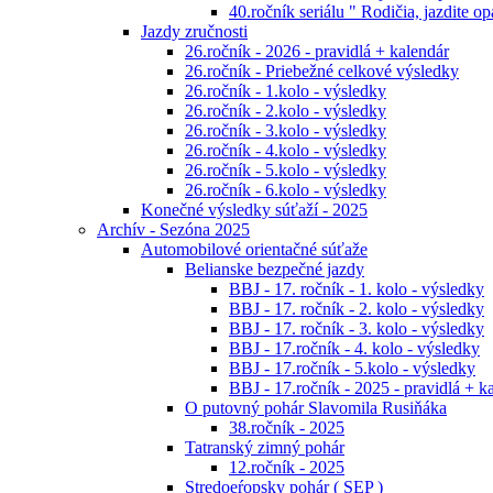
40.ročník seriálu " Rodičia, jazdite op
Jazdy zručnosti
26.ročník - 2026 - pravidlá + kalendár
26.ročník - Priebežné celkové výsledky
26.ročník - 1.kolo - výsledky
26.ročník - 2.kolo - výsledky
26.ročník - 3.kolo - výsledky
26.ročník - 4.kolo - výsledky
26.ročník - 5.kolo - výsledky
26.ročník - 6.kolo - výsledky
Konečné výsledky súťaží - 2025
Archív - Sezóna 2025
Automobilové orientačné súťaže
Belianske bezpečné jazdy
BBJ - 17. ročník - 1. kolo - výsledky
BBJ - 17. ročník - 2. kolo - výsledky
BBJ - 17. ročník - 3. kolo - výsledky
BBJ - 17.ročník - 4. kolo - výsledky
BBJ - 17.ročník - 5.kolo - výsledky
BBJ - 17.ročník - 2025 - pravidlá + k
O putovný pohár Slavomila Rusiňáka
38.ročník - 2025
Tatranský zimný pohár
12.ročník - 2025
Stredoeŕopsky pohár ( SEP )