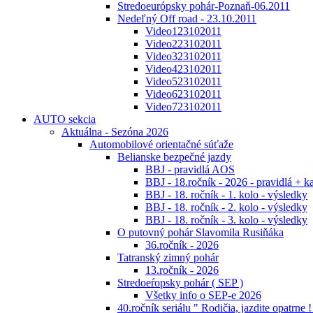
Stredoeurópsky pohár-Poznaň-06.2011
Nedeľný Off road - 23.10.2011
Video123102011
Video223102011
Video323102011
Video423102011
Video523102011
Video623102011
Video723102011
AUTO sekcia
Aktuálna - Sezóna 2026
Automobilové orientačné súťaže
Belianske bezpečné jazdy
BBJ - pravidlá AOS
BBJ - 18.ročník - 2026 - pravidlá + k
BBJ - 18. ročník - 1. kolo - výsledky
BBJ - 18. ročník - 2. kolo - výsledky
BBJ - 18. ročník - 3. kolo - výsledky
O putovný pohár Slavomila Rusiňáka
36.ročník - 2026
Tatranský zimný pohár
13.ročník - 2026
Stredoeŕopsky pohár ( SEP )
Všetky info o SEP-e 2026
40.ročník seriálu " Rodičia, jazdite opatrne !