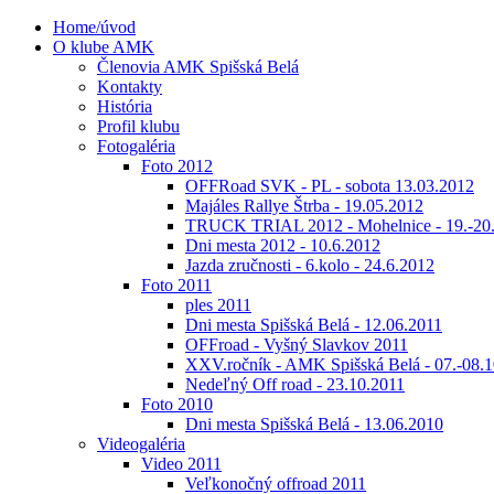
Home/úvod
O klube AMK
Členovia AMK Spišská Belá
Kontakty
História
Profil klubu
Fotogaléria
Foto 2012
OFFRoad SVK - PL - sobota 13.03.2012
Majáles Rallye Štrba - 19.05.2012
TRUCK TRIAL 2012 - Mohelnice - 19.-20
Dni mesta 2012 - 10.6.2012
Jazda zručnosti - 6.kolo - 24.6.2012
Foto 2011
ples 2011
Dni mesta Spišská Belá - 12.06.2011
OFFroad - Vyšný Slavkov 2011
XXV.ročník - AMK Spišská Belá - 07.-08.1
Nedeľný Off road - 23.10.2011
Foto 2010
Dni mesta Spišská Belá - 13.06.2010
Videogaléria
Video 2011
Veľkonočný offroad 2011