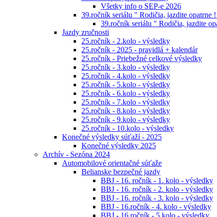
Všetky info o SEP-e 2026
39.ročník seriálu " Rodičia, jazdite opatrne !
39.ročník seriálu " Rodičia, jazdite op
Jazdy zručnosti
25.ročník - 2.kolo - výsledky
25.ročník - 2025 - pravidlá + kalendár
25.ročník - Priebežné celkové výsledky
25.ročník - 3.kolo - výsledky
25.ročník - 4.kolo - výsledky
25.ročník - 5.kolo - výsledky
25.ročník - 6.kolo - výsledky
25.ročník - 7.kolo - výsledky
25.ročník - 8.kolo - výsledky
25.ročník - 9.kolo - výsledky
25.ročník - 10.kolo - výsledky
Konečné výsledky súťaží - 2025
Konečné výsledky 2025
Archív - Sezóna 2024
Automobilové orientačné súťaže
Belianske bezpečné jazdy
BBJ - 16. ročník - 1. kolo - výsledky
BBJ - 16. ročník - 2. kolo - výsledky
BBJ - 16. ročník - 3. kolo - výsledky
BBJ - 16.ročník - 4. kolo - výsledky
BBJ - 16.ročník - 5.kolo - výsledky