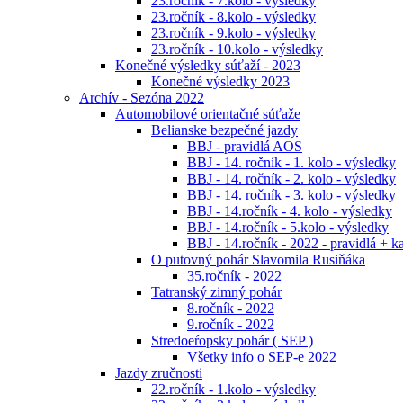
23.ročník - 7.kolo - výsledky
23.ročník - 8.kolo - výsledky
23.ročník - 9.kolo - výsledky
23.ročník - 10.kolo - výsledky
Konečné výsledky súťaží - 2023
Konečné výsledky 2023
Archív - Sezóna 2022
Automobilové orientačné súťaže
Belianske bezpečné jazdy
BBJ - pravidlá AOS
BBJ - 14. ročník - 1. kolo - výsledky
BBJ - 14. ročník - 2. kolo - výsledky
BBJ - 14. ročník - 3. kolo - výsledky
BBJ - 14.ročník - 4. kolo - výsledky
BBJ - 14.ročník - 5.kolo - výsledky
BBJ - 14.ročník - 2022 - pravidlá + k
O putovný pohár Slavomila Rusiňáka
35.ročník - 2022
Tatranský zimný pohár
8.ročník - 2022
9.ročník - 2022
Stredoeŕopsky pohár ( SEP )
Všetky info o SEP-e 2022
Jazdy zručnosti
22.ročník - 1.kolo - výsledky