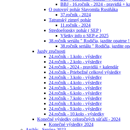
BBJ - 16.ročník - 2024 - pravidlá + k
O putovný pohár Slavomila Rusiňáka
37.ročník - 2024
Tatranský zimný pohár
11.ročník - 2024
Stredoeŕopsky pohár ( SEP )
Všetky info o SEP-e 2025
38.ročník seriálu " Rodičia, jazdite opatrne !
38.ročník seriálu " Rodičia, jazdite op
Jazdy zručnosti
24.ročník - 1.kolo - výsledky
24.ročník - 2.kolo - výsledky
24.ročník - 2024 - pravidlá + kalendár
24.ročník - Priebežné celkové výsledky
24.ročník - 3.kolo - výsledky
24.ročník - 4.kolo - výsledky
24.ročník - 5.kolo - výsledky
24.ročník - 6.kolo - výsledky
24.ročník - 7.kolo - výsledky
24.ročník - 8.kolo - výsledky
24.ročník - 9.kolo - výsledky
24.ročník - 10.kolo - výsledky
Konečné výsledky celoročných súťaží - 2024
Konečné výsledky 2024
Archív - Sezóna 2023