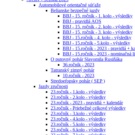
Automobilové orientačné súťaže
Belianske bezpečné jazdy
BBJ - 15. ročník - 1. kolo - výsledky
BBJ - pravidlá AOS
BBJ - 15. ročník - 2. kolo - výsledky
BBJ - 15. ročník - 3. kolo - výsledky
BBJ - 15.ročník - 4. kolo - výsledky
BBJ - 15.ročník - 5.kolo - výsledky
BBJ - 15.ročník - 2023 - pravidlá + k
BBJ - 15.ročník - 2023 - nominačná li
O putovný pohár Slavomila Rusiňáka
36.ročník - 2023
Tatranský zimný pohár
10.ročník - 2023
Stredoeŕopsky pohár ( SEP )
Jazdy zručnosti
23.ročník - 1.kolo - výsledky
23.ročník - 2.kolo - výsledky
23.ročník - 2023 - pravidlá + kalendár
23.ročník - Priebežné celkové výsledky
23.ročník - 3.kolo - výsledky
23.ročník - 4.kolo - výsledky
23.ročník - 5.kolo - výsledky
23.ročník - 6.kolo - výsledky