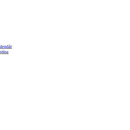
alendár
stina