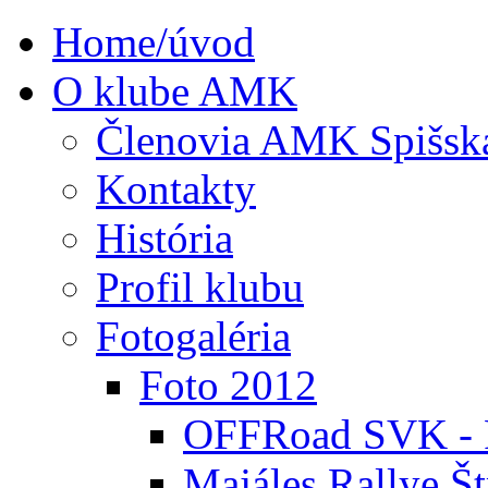
Home/úvod
O klube AMK
Členovia AMK Spišsk
Kontakty
História
Profil klubu
Fotogaléria
Foto 2012
OFFRoad SVK - P
Majáles Rallye Št