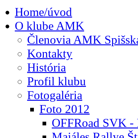
Home/úvod
O klube AMK
Členovia AMK Spišsk
Kontakty
História
Profil klubu
Fotogaléria
Foto 2012
OFFRoad SVK - P
Majáles Rallye Št