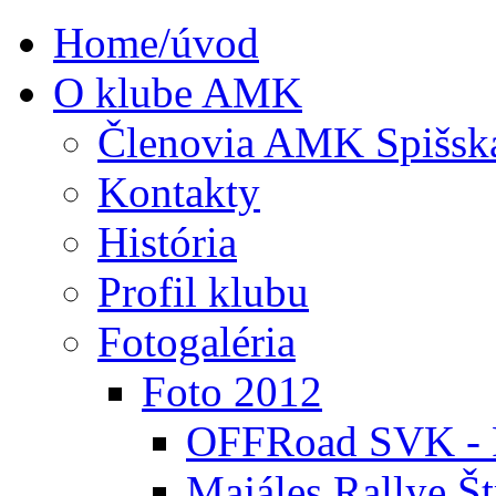
Home/úvod
O klube AMK
Členovia AMK Spišsk
Kontakty
História
Profil klubu
Fotogaléria
Foto 2012
OFFRoad SVK - P
Majáles Rallye Št