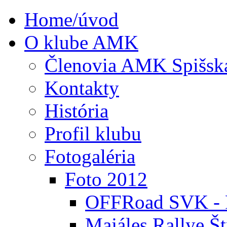
Home/úvod
O klube AMK
Členovia AMK Spišsk
Kontakty
História
Profil klubu
Fotogaléria
Foto 2012
OFFRoad SVK - P
Majáles Rallye Št