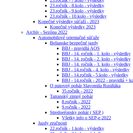
23.ročník - 7.kolo - výsledky
23.ročník - 8.kolo - výsledky
23.ročník - 9.kolo - výsledky
23.ročník - 10.kolo - výsledky
Konečné výsledky súťaží - 2023
Konečné výsledky 2023
Archív - Sezóna 2022
Automobilové orientačné súťaže
Belianske bezpečné jazdy
BBJ - pravidlá AOS
BBJ - 14. ročník - 1. kolo - výsledky
BBJ - 14. ročník - 2. kolo - výsledky
BBJ - 14. ročník - 3. kolo - výsledky
BBJ - 14.ročník - 4. kolo - výsledky
BBJ - 14.ročník - 5.kolo - výsledky
BBJ - 14.ročník - 2022 - pravidlá + k
O putovný pohár Slavomila Rusiňáka
35.ročník - 2022
Tatranský zimný pohár
8.ročník - 2022
9.ročník - 2022
Stredoeŕopsky pohár ( SEP )
Všetky info o SEP-e 2022
Jazdy zručnosti
22.ročník - 1.kolo - výsledky