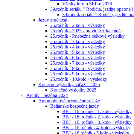
Všetky info o SEP-e 2026
39.ročník seriálu " Rodičia, jazdite opatrne !
39.ročník seriálu " Rodičia, jazdite op
Jazdy zručnosti
25.ročník - 2.kolo - výsledky
25.ročník - 2025 - pravidlá + kalendár
25.ročník - Priebežné celkové výsledky
25.ročník - 3.kolo - výsledky
25.ročník - 4.kolo - výsledky
25.ročník - 5.kolo - výsledky
25.ročník - 6.kolo - výsledky
25.ročník - 7.kolo - výsledky
25.ročník - 8.kolo - výsledky
25.ročník - 9.kolo - výsledky
25.ročník - 10.kolo - výsledky
Konečné výsledky súťaží - 2025
Konečné výsledky 2025
Archív - Sezóna 2024
Automobilové orientačné súťaže
Belianske bezpečné jazdy
BBJ - 16. ročník - 1. kolo - výsledky
BBJ - 16. ročník - 2. kolo - výsledky
BBJ - 16. ročník - 3. kolo - výsledky
BBJ - 16.ročník - 4. kolo - výsledky
BBJ - 16.ročník - 5.kolo - výsledky