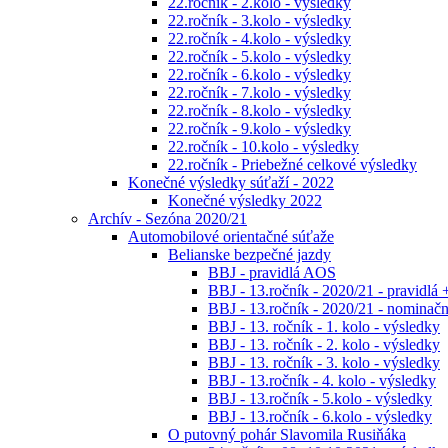
22.ročník - 2.kolo - výsledky
22.ročník - 3.kolo - výsledky
22.ročník - 4.kolo - výsledky
22.ročník - 5.kolo - výsledky
22.ročník - 6.kolo - výsledky
22.ročník - 7.kolo - výsledky
22.ročník - 8.kolo - výsledky
22.ročník - 9.kolo - výsledky
22.ročník - 10.kolo - výsledky
22.ročník - Priebežné celkové výsledky
Konečné výsledky súťaží - 2022
Konečné výsledky 2022
Archív - Sezóna 2020/21
Automobilové orientačné súťaže
Belianske bezpečné jazdy
BBJ - pravidlá AOS
BBJ - 13.ročník - 2020/21 - pravidlá 
BBJ - 13.ročník - 2020/21 - nominačná
BBJ - 13. ročník - 1. kolo - výsledky
BBJ - 13. ročník - 2. kolo - výsledky
BBJ - 13. ročník - 3. kolo - výsledky
BBJ - 13.ročník - 4. kolo - výsledky
BBJ - 13.ročník - 5.kolo - výsledky
BBJ - 13.ročník - 6.kolo - výsledky
O putovný pohár Slavomila Rusiňáka