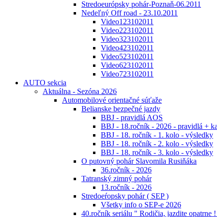
Stredoeurópsky pohár-Poznaň-06.2011
Nedeľný Off road - 23.10.2011
Video123102011
Video223102011
Video323102011
Video423102011
Video523102011
Video623102011
Video723102011
AUTO sekcia
Aktuálna - Sezóna 2026
Automobilové orientačné súťaže
Belianske bezpečné jazdy
BBJ - pravidlá AOS
BBJ - 18.ročník - 2026 - pravidlá + k
BBJ - 18. ročník - 1. kolo - výsledky
BBJ - 18. ročník - 2. kolo - výsledky
BBJ - 18. ročník - 3. kolo - výsledky
O putovný pohár Slavomila Rusiňáka
36.ročník - 2026
Tatranský zimný pohár
13.ročník - 2026
Stredoeŕopsky pohár ( SEP )
Všetky info o SEP-e 2026
40.ročník seriálu " Rodičia, jazdite opatrne !