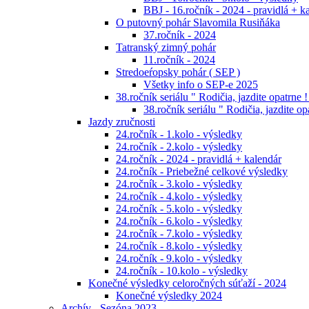
BBJ - 16.ročník - 2024 - pravidlá + k
O putovný pohár Slavomila Rusiňáka
37.ročník - 2024
Tatranský zimný pohár
11.ročník - 2024
Stredoeŕopsky pohár ( SEP )
Všetky info o SEP-e 2025
38.ročník seriálu " Rodičia, jazdite opatrne !
38.ročník seriálu " Rodičia, jazdite op
Jazdy zručnosti
24.ročník - 1.kolo - výsledky
24.ročník - 2.kolo - výsledky
24.ročník - 2024 - pravidlá + kalendár
24.ročník - Priebežné celkové výsledky
24.ročník - 3.kolo - výsledky
24.ročník - 4.kolo - výsledky
24.ročník - 5.kolo - výsledky
24.ročník - 6.kolo - výsledky
24.ročník - 7.kolo - výsledky
24.ročník - 8.kolo - výsledky
24.ročník - 9.kolo - výsledky
24.ročník - 10.kolo - výsledky
Konečné výsledky celoročných súťaží - 2024
Konečné výsledky 2024
Archív - Sezóna 2023