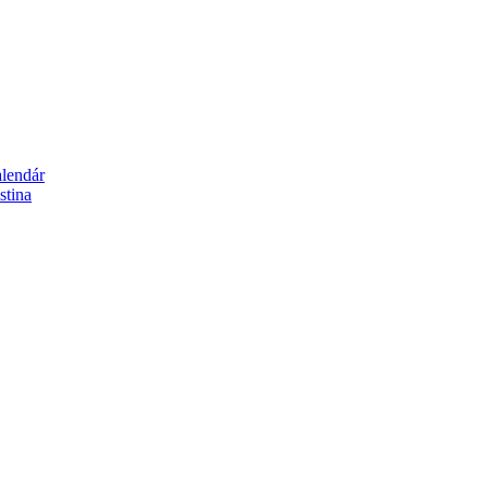
alendár
stina