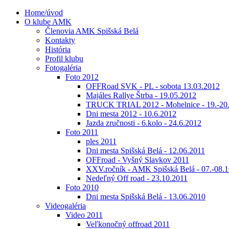
Home/úvod
O klube AMK
Členovia AMK Spišská Belá
Kontakty
História
Profil klubu
Fotogaléria
Foto 2012
OFFRoad SVK - PL - sobota 13.03.2012
Majáles Rallye Štrba - 19.05.2012
TRUCK TRIAL 2012 - Mohelnice - 19.-20
Dni mesta 2012 - 10.6.2012
Jazda zručnosti - 6.kolo - 24.6.2012
Foto 2011
ples 2011
Dni mesta Spišská Belá - 12.06.2011
OFFroad - Vyšný Slavkov 2011
XXV.ročník - AMK Spišská Belá - 07.-08.1
Nedeľný Off road - 23.10.2011
Foto 2010
Dni mesta Spišská Belá - 13.06.2010
Videogaléria
Video 2011
Veľkonočný offroad 2011