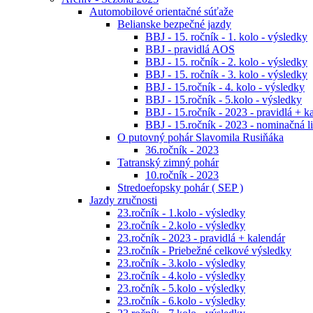
Automobilové orientačné súťaže
Belianske bezpečné jazdy
BBJ - 15. ročník - 1. kolo - výsledky
BBJ - pravidlá AOS
BBJ - 15. ročník - 2. kolo - výsledky
BBJ - 15. ročník - 3. kolo - výsledky
BBJ - 15.ročník - 4. kolo - výsledky
BBJ - 15.ročník - 5.kolo - výsledky
BBJ - 15.ročník - 2023 - pravidlá + k
BBJ - 15.ročník - 2023 - nominačná li
O putovný pohár Slavomila Rusiňáka
36.ročník - 2023
Tatranský zimný pohár
10.ročník - 2023
Stredoeŕopsky pohár ( SEP )
Jazdy zručnosti
23.ročník - 1.kolo - výsledky
23.ročník - 2.kolo - výsledky
23.ročník - 2023 - pravidlá + kalendár
23.ročník - Priebežné celkové výsledky
23.ročník - 3.kolo - výsledky
23.ročník - 4.kolo - výsledky
23.ročník - 5.kolo - výsledky
23.ročník - 6.kolo - výsledky