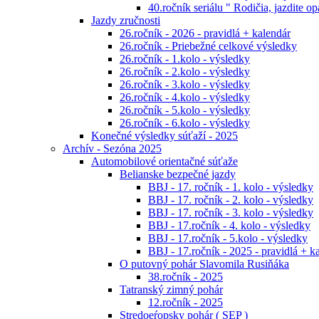
40.ročník seriálu " Rodičia, jazdite op
Jazdy zručnosti
26.ročník - 2026 - pravidlá + kalendár
26.ročník - Priebežné celkové výsledky
26.ročník - 1.kolo - výsledky
26.ročník - 2.kolo - výsledky
26.ročník - 3.kolo - výsledky
26.ročník - 4.kolo - výsledky
26.ročník - 5.kolo - výsledky
26.ročník - 6.kolo - výsledky
Konečné výsledky súťaží - 2025
Archív - Sezóna 2025
Automobilové orientačné súťaže
Belianske bezpečné jazdy
BBJ - 17. ročník - 1. kolo - výsledky
BBJ - 17. ročník - 2. kolo - výsledky
BBJ - 17. ročník - 3. kolo - výsledky
BBJ - 17.ročník - 4. kolo - výsledky
BBJ - 17.ročník - 5.kolo - výsledky
BBJ - 17.ročník - 2025 - pravidlá + k
O putovný pohár Slavomila Rusiňáka
38.ročník - 2025
Tatranský zimný pohár
12.ročník - 2025
Stredoeŕopsky pohár ( SEP )