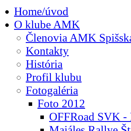
Home/úvod
O klube AMK
Členovia AMK Spišsk
Kontakty
História
Profil klubu
Fotogaléria
Foto 2012
OFFRoad SVK - P
Majáles Rallye Št