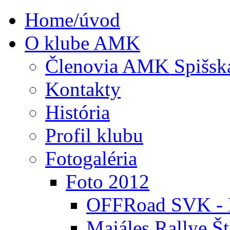
Home/úvod
O klube AMK
Členovia AMK Spišsk
Kontakty
História
Profil klubu
Fotogaléria
Foto 2012
OFFRoad SVK - P
Majáles Rallye Št