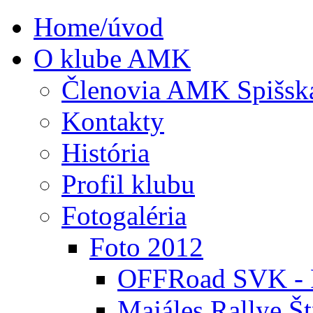
Home/úvod
O klube AMK
Členovia AMK Spišsk
Kontakty
História
Profil klubu
Fotogaléria
Foto 2012
OFFRoad SVK - P
Majáles Rallye Št