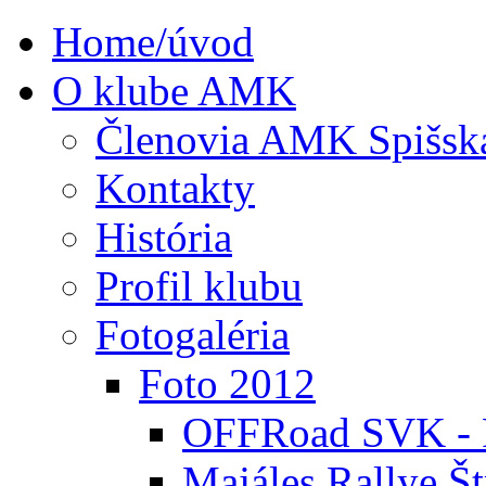
Home/úvod
O klube AMK
Členovia AMK Spišsk
Kontakty
História
Profil klubu
Fotogaléria
Foto 2012
OFFRoad SVK - P
Majáles Rallye Št